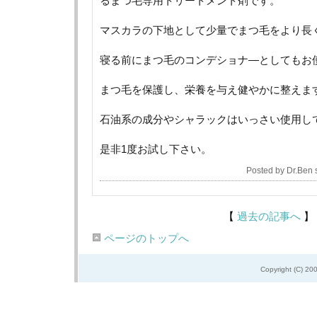
るまつ毛専用トリートメント剤です。
マスカラの下地として少量でまつ毛をより長
寝る前にまつ毛のコンデショナ―としてもお
まつ毛を保護し、栄養を与え健やかに整えま
石油系の成分やシャラックはいっさい使用し
是非1度お試し下さい。
Posted by Dr.Ben
【
過去の記事へ
】
ページのトップへ
Copyright (C) 20