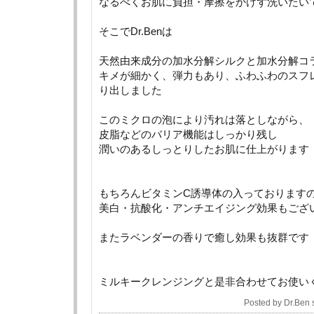
なるべくお肌に負担・摩擦をかけず洗いたい
そこでDr.Benは
天然由来成分の加水分解シルクと加水分解コ
キメが細かく、弾力もあり、ふわふわのスフ
り出しました
このミクロの泡により汚れは落としながら、
皮脂などのバリア機能はしっかり残し
潤いのあるしっとりしたお肌に仕上がります
もちろんビタミンC誘導体の入っております
美白・抗酸化・アンチエイジング効果もござ
またラベンダーの香りで癒し効果も抜群です
ミルキークレンジングと是非合わせてお使い
Posted by Dr.Ben