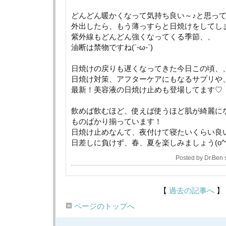
どんどん暖かくなって気持ち良い～♪と思っ
外出したら、もう薄っすらと日焼けをしてしま
紫外線もどんどん強くなってくる季節、、
油断は禁物ですね(´-ω-`)
日焼けの戻りも遅くなってきた今日この頃、
日焼け対策、アフターケアにもなるサプリや
最新！美容液の日焼け止めも登場してます♡
飲めば飲むほど、使えば使うほど肌が綺麗に
ものばかり揃っています！
日焼け止めなんて、夜付けて寝たいくらい良い成分
日差しに負けず、春、夏を楽しみましょう(o^^
Posted by Dr.Ben
【
過去の記事へ
】
ページのトップへ