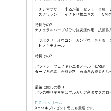
チシマザサ 米ぬか油 セラミド２種 ヒ
スクワラン イタドリ根エキス CMグ
特長その?
ナチュラルハーブ成分で抗炎症作用 抗菌作
ツボクサ オウゴン カンゾウ チャ葉 
ヒノキチオール
特長その?
パラベン フェノキシエタノール 鉱物油
ターツ系色素 合成香料 石油系合成界面活
最後に癒しの香り
バラの香り🌹🌹🌹はブルガリア産ダマクス
P-Cubeクリーム
Xmas🎄プレゼント🎅にも最適です。