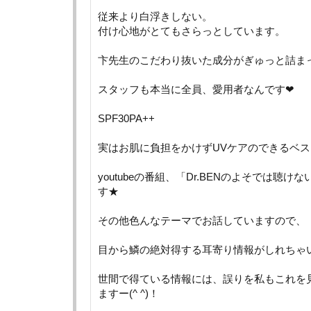
従来より白浮きしない。
付け心地がとてもさらっとしています。
卞先生のこだわり抜いた成分がぎゅっと詰ま
スタッフも本当に全員、愛用者なんです❤︎
SPF30PA++
実はお肌に負担をかけずUVケアのできるベ
youtubeの番組、「Dr.BENのよそでは聴
す★
その他色んなテーマでお話していますので、
目から鱗の絶対得する耳寄り情報がしれちゃ
世間で得ている情報には、誤りを私もこれを
ますー(^ ^)！