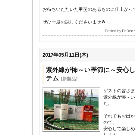
お待ちいただいた甲斐のあるものに仕上がって
ぜひ一度お試しくださいませ☘
Posted by Dr.Ben
2017年05月11日(木)
紫外線が怖～い季節に～安心
テム
[新製品]
ゲストの皆さま
紫外線が怖～い
た。
それでもお出か
ので、
安心して楽しめ
します。