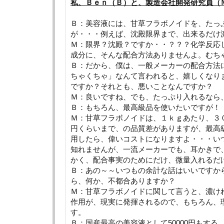
私、Ｂｅｎ（Ｂ）と、製造会社開発研究員（
Ｂ：美容液には、甘草フラボノイドを、たっ
が・・・例えば、沈殿限界まで、出来るだけ
Ｍ：限界？沈殿？ですか・・？？？化学反応
成分に、そんな配合方法ありませんよ。むち
Ｂ：だから、僕は、一般メーカーの配合方法
ちゃくちゃ」なんて言われると、嬉しくなり
ですか？それとも、悪いことなんですか？
Ｍ：良いですね、でも、たっぷり入れるなら
Ｂ：もちろん、最高級品を使いたいですが！
Ｍ：甘草フラボノイドは、１ｋｇあたり、３
円くらいまで、の品質差がありますが、最高
用したら、偉いコストになりますよ・・・い
知れませんが、一流メーカーでも、耳かきで
かく、配合事実のためにだけ、微量入れるだ
Ｂ：あの～～いつもの余計な話はいいですか
ら、何か、不都合ありますか？
Ｍ：甘草フラボノイドに関して言うと、濃け
作用が、現実に発揮されるので、もちろん、
す。
Ｂ：国産最高の美容液として50000円もす