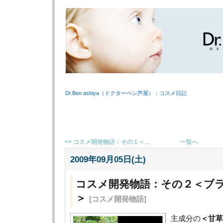
Dr.Ben ashiya（ドクターベン芦屋）：コスメ日記
<< コスメ開発物語：その１＜...
一覧へ
2009年09月05日(土)
コスメ開発物語：その２＜ブ
＞
[コスメ開発物語]
主成分の
＜甘草