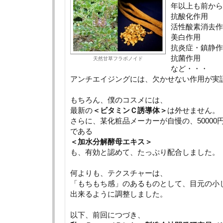
年以上も前から
抗酸化作用
活性酸素消去作
美白作用
抗炎症・鎮静作
抗菌作用
天然甘草フラボノイド
など・・・
アンチエイジングには、欠かせない作用が実
もちろん、僕のコスメには、
最新の
＜ビタミンＣ誘導体＞
は外せません。
さらに、某化粧品メーカーが自慢の、5000
である
＜加水分解酵母エキス＞
も、有効と認めて、たっぷり配合しました。
何よりも、テクスチャーは、
「もちもち感」のあるものとして、目元の小
出来るように調整しました。
以下、前回につづき、