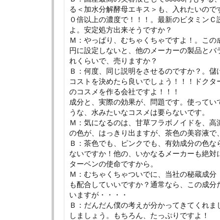
る＜加水分解酵母エキス＞も、入れたいので
０倍以上の濃度で！！！。最新のビタミンＣ
よ。安定処方出来そうですか？
Ｍ：やっぱり、むちゃくちゃですよ！。この成
円に設定しないと、他のメーカーの製品とバ
れくらいで、売りますか？
Ｂ：何度、同じ説明をさせるのですか？。儲
コストを決めたら良いでしょう！！！ドクタ
のコスメを作る会社ですよ！！！
成分と、実際の効果が、問題です。使ってい
うな、水みたいなコスメは要らないです。
Ｍ：気になるのは、甘草フラボノイドを、高
の色が、はっきり出ますが、茶色の美容液で
Ｂ：茶色でも、ピンクでも、有効成分の色な
ないですか！他の、いかなるメーカーも絶対
ターベンの使命ですから。
Ｍ：むちゃくちゃついでに、当社の秘蔵成分
も配合していいですか？通常なら、この成分
いますが・・・・
Ｂ：だんだん僕の考えが分かってきてくれま
しましょう。もちろん、たっぷりですよ！